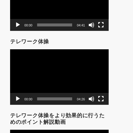
ー
ヤ
ー
00:00
04:41
テレワーク体操
動
画
プ
レ
ー
ヤ
ー
00:00
04:26
テレワーク体操をより効果的に行うた
めのポイント解説動画
動