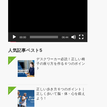
画
プ
レ
ー
ヤ
ー
00:00
06:44
人気記事ベスト5
デスクワーカー必読！正しい椅
1
子の座り方を作る６つのポイン
ト
正しい歩き方６つのポイント｜
2
正しく歩いて脳・体・心を鍛え
よう！