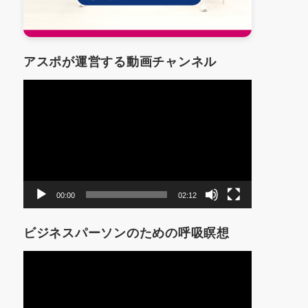
アスポが運営する動画チャンネル
動
画
プ
レ
ー
ヤ
ー
00:00
02:12
ビジネスパーソンのための呼吸瞑想
動
画
プ
レ