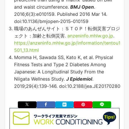
and waist circumference.
BMJ Open
.
2016;6(3):e010159. Published 2016 Mar 14.
doi:10.1136/bmjopen-2015-010159
職場のあんぜんサイト：ＳＴＯＰ！転倒災害プロジ
ェクト：加齢と転倒災害.
anzeninfo.mhlw.go.jp
.
https://anzeninfo.mhlw.go.jp/information/tentou1
501_13.html
Momma H, Sawada SS, Kato K, et al. Physical
Fitness Tests and Type 2 Diabetes Among
Japanese: A Longitudinal Study From the
Niigata Wellness Study.
J Epidemiol
.
2019;29(4):139-146. doi:10.2188/jea.JE20170280