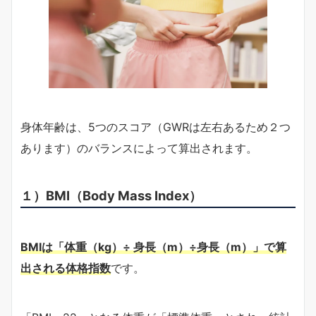
身体年齢は、5つのスコア（GWRは左右あるため２つ
あります）のバランスによって算出されます。
１）BMI（Body Mass Index）
BMIは「体重（kg）÷ 身長（m）÷身長（m）」で算
出される体格指数
です。