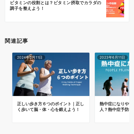
ビタミンの役割とは？ビタミン摂取でカラダの
ゲ
調子を整えよう！
ー
シ
関連記事
ョ
ン
2024年5月11日
2023年6月11日
正しい歩き方６つのポイント｜正し
熱中症になりやす
く歩いて脳・体・心を鍛えよう！
人？熱中症予防の