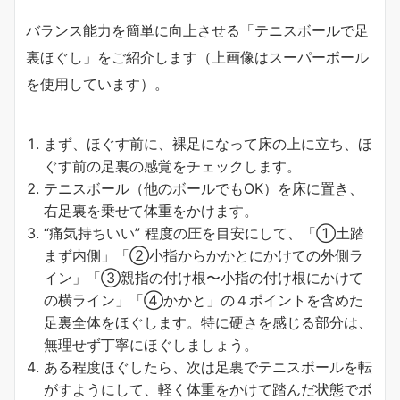
バランス能力を簡単に向上させる「テニスボールで足
裏ほぐし」をご紹介します（上画像はスーパーボール
を使用しています）。
まず、ほぐす前に、裸足になって床の上に立ち、ほ
ぐす前の足裏の感覚をチェックします。
テニスボール（他のボールでもOK）を床に置き、
右足裏を乗せて体重をかけます。
“痛気持ちいい” 程度の圧を目安にして、「①土踏
まず内側」「②小指からかかとにかけての外側ラ
イン」「③親指の付け根〜小指の付け根にかけて
の横ライン」「④かかと」の４ポイントを含めた
足裏全体をほぐします。特に硬さを感じる部分は、
無理せず丁寧にほぐしましょう。
ある程度ほぐしたら、次は足裏でテニスボールを転
がすようにして、軽く体重をかけて踏んだ状態でボ