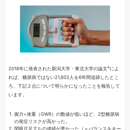
4
2018年に発表された新潟大学・東北大学の論文
によ
れば、糖尿病ではない21,802人を6年間追跡したとこ
ろ、下記２点について明らかになったことを報告して
います。
握力÷体重（GWR）の数値が低いほど、2型糖尿病
の発症リスクが高かった。
閉眼片足立ちの成績が悪かった（＝バランスをキー