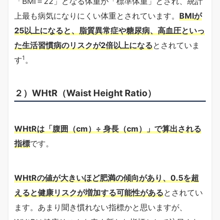
「BMI＝22」となる体重が「標準体重」とされ、統計
上最も病気になりにくい体重とされています。
BMIが
25以上になると、脂質異常症や糖尿病、高血圧といっ
た生活習慣病のリスクが2倍以上になる
とされていま
1
す
。
２）WHtR（Waist Height Ratio）
WHtRは「腹囲（cm）÷ 身長（cm）」で算出される
指標
です。
WHtRの値が大きいほど肥満の傾向があり、0.5を超
えると健康リスクが増加する可能性がある
とされてい
ます。あまり聞き慣れない指標かと思いますが、