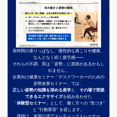
長時間の座りっぱなし、慢性的な肩こりや腰痛、
なんとなく続く疲労感――
それらの不調、実は「姿勢」に原因があるかもし
れません。
企業向け健康セミナー「デスクワーカーのための
姿勢改善セミナー」では、
正しい姿勢の知識を深める座学
と、
その場で実践
できるエクササイズ
を組み合わせた
「
体験型セミナー
」として、働く方々の “気づき”
と “行動変容” を促します。
講師は、米国公認アスレティックトレーナー