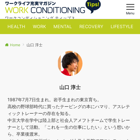
Menu
ワークコンディショニング ティップス
HEALTH
WORK
MENTAL
RECOVERY
LIFESTYLE
Home
山口 淳士
山口 淳士
1987年7月7日生まれ。岩手生まれの東京育ち。
高校の野球部時代に買ったテーピングの本にハマり、アスレテ
ィックトレーナーの存在を知る。
中京大学在学中は陸上部と社会人アメフトチームで学生トレー
ナーとして活動。「これを一生の仕事にしたい」という想いか
ら、卒業後渡米。