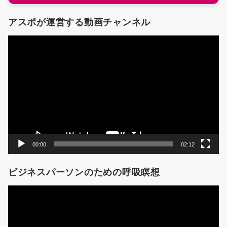
アスポが運営する動画チャンネル
動
画
プ
レ
ー
ヤ
ー
00:00
02:12
ビジネスパーソンのための呼吸瞑想
動
画
プ
レ