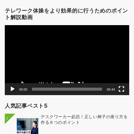
テレワーク体操をより効果的に行うためのポイン
ト解説動画
動
画
プ
レ
ー
ヤ
ー
00:00
06:44
人気記事ベスト5
デスクワーカー必読！正しい椅子の座り方を
1
作る６つのポイント