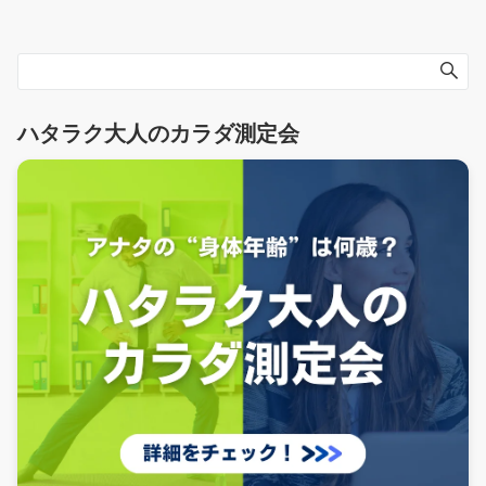
稿
の
ペ
ー
ハタラク大人のカラダ測定会
ジ
送
り